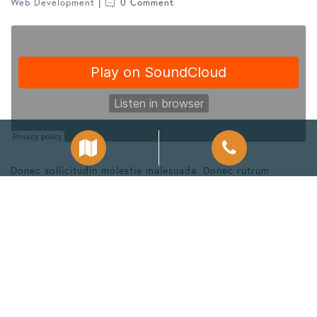
Web Development
0 Comment
Donec sollicitudin molestie malesuada. Donec rutrum
congue leo eget malesuada. Sed porttitor lectus nibh. Proin
eget tortor risus. Pellentesque in ipsum id orci porta
dapibus. Pellentesque in ipsum id orci porta dapibus.
Pellentesque in ipsum id orci porta dapibus. Vestibulum ac
diam sit amet quam vehicula elementum se...
read more